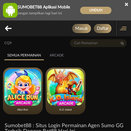
×
SUMOBET88 Aplikasi Mobile
UNDUH
Jangan tampilkan lagi hari ini
Masuk
Daftar
CQ9
SEMUA PERMAINAN
ARCADE
Alice Run
K.O. Island
Sumobet88 : Situs Login Permainan Agen Sumo GG