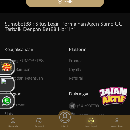
MAIN
Sumobet88 : Situs Login Permainan Agen Sumo GG
Terbaik Dengan Bet88 Hari Ini
Kebijaksanaan
Platform
Tentang SUMOBET88
Promosi
Pusat Bantuan
Loyalty
Syarat dan Ketentuan
Referral
Kategori
Dukungan
Hot Games
@SUM0BET88
Slots
+6287789812149
Live Casino
Beranda
Promosi
Masuk
Hub. Kami
Akun Saya