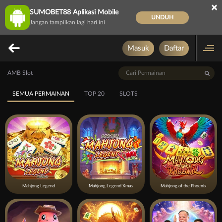
×
SUMOBET88 Aplikasi Mobile
UNDUH
Jangan tampilkan lagi hari ini
Masuk
Daftar
AMB Slot
SEMUA PERMAINAN
TOP 20
SLOTS
Mahjong Legend
Mahjong Legend Xmas
Mahjong of the Phoenix