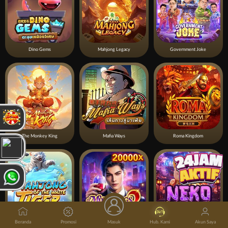
Dino Gems
Mahjong Legacy
Government Joke
The Monkey King
Mafia Ways
Roma Kingdom
Beranda
Promosi
Masuk
Hub. Kami
Akun Saya
Mahjong of the White Tiger
Mafia Ways II : Metro Haven Heist
Neko Reborn