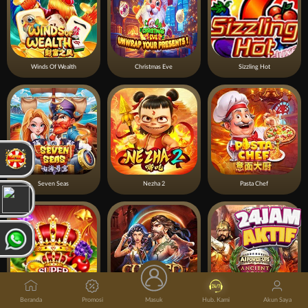
Winds Of Wealth
Christmas Eve
Sizzling Hot
Seven Seas
Nezha 2
Pasta Chef
Beranda
Promosi
Masuk
Hub. Kami
Akun Saya
Super Fortune Crown
Cursed Deluxe AI
Ancient Rome Deluxe AI