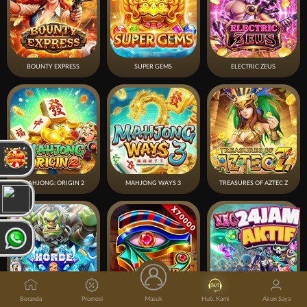
BOUNTY EXPRESS
SUPER GEMS
ELECTRIC ZEUS
MAHJONG: ORIGIN 2
MAHJONG WAYS 3
TREASURES OF AZTEC Z
Beranda
Promosi
Masuk
Hub. Kami
Akun Saya
Horde 2 Winter
SUPER AWESOME
NECROMANCER SHA