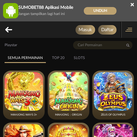
×
SUMOBET88 Aplikasi Mobile
UNDUH
Jangan tampilkan lagi hari ini
Masuk
Daftar
Playstar
SEMUA PERMAINAN
TOP 20
SLOTS
MAHJONG WAYS 3+
MAHJONG：ORIGIN
ZEUS OF OLYMPUS