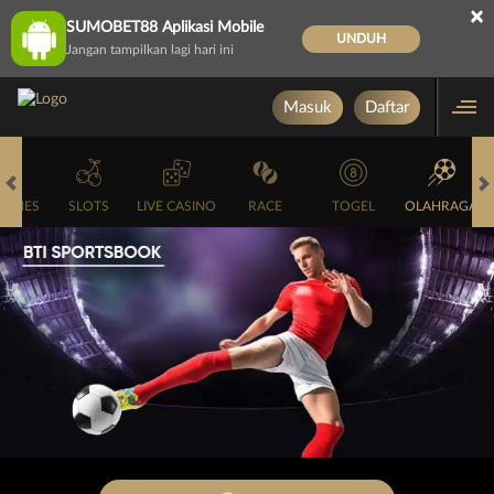
×
SUMOBET88 Aplikasi Mobile
UNDUH
Jangan tampilkan lagi hari ini
Masuk
Daftar
GAMES
SLOTS
LIVE CASINO
RACE
TOGEL
OLAHRAGA