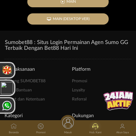
MAIN
MAIN (DESKTOP VER)
Sumobet88 : Situs Login Permainan Agen Sumo GG
Terbaik Dengan Bet88 Hari Ini
Kebijaksanaan
Platform
Tentang SUMOBET88
Promosi
Pusat Bantuan
Loyalty
Syarat dan Ketentuan
Referral
Kategori
Dukungan
Hot Games
@SUM0BET88
Beranda
Promosi
Masuk
Hub. Kami
Akun Saya