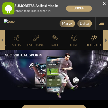
×
SUMOBET88 Aplikasi Mobile
UNDUH
Jangan tampilkan lagi hari ini
Masuk
Daftar
MES
SLOTS
LIVE CASINO
RACE
TOGEL
OLAHRAGA
CR