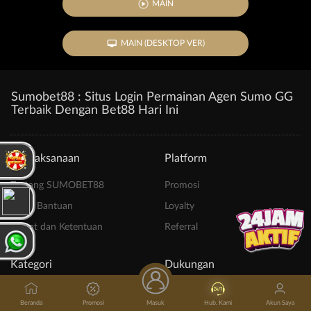
MAIN
MAIN (DESKTOP VER)
Sumobet88 : Situs Login Permainan Agen Sumo GG
Terbaik Dengan Bet88 Hari Ini
Kebijaksanaan
Platform
Tentang SUMOBET88
Promosi
Pusat Bantuan
Loyalty
Syarat dan Ketentuan
Referral
Kategori
Dukungan
Hot Games
@SUM0BET88
Beranda
Promosi
Masuk
Hub. Kami
Akun Saya