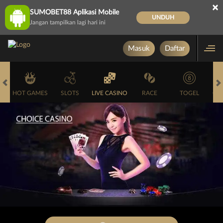
×
SUMOBET88 Aplikasi Mobile
UNDUH
Jangan tampilkan lagi hari ini
Masuk
Daftar
HOT GAMES
SLOTS
LIVE CASINO
RACE
TOGEL
OL