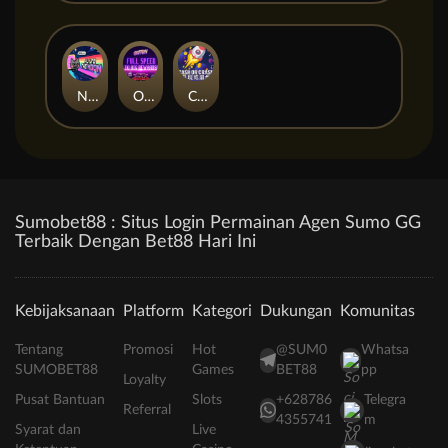
Nyan Cat
Out Run
Cash Or Crash
Sumobet88 : Situs Login Permainan Agen Sumo GG
Terbaik Dengan Bet88 Hari Ini
Kebijaksanaan
Platform
Kategori
Dukungan
Komunitas
Tentang
Promosi
Hot
@SUM0
Whatsa
SUMOBET88
Games
BET88
pp
Loyalty
Pusat Bantuan
Slots
+628786
Telegra
Referral
4355741
m
Syarat dan
Live