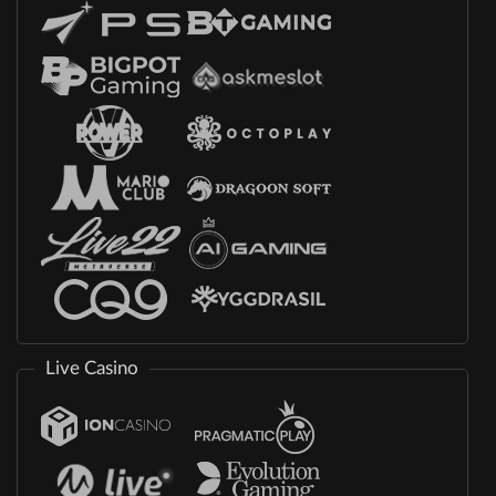
Live Casino