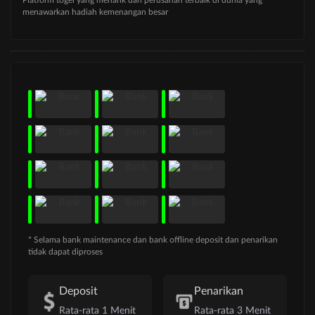
menawarkan hadiah kemenangan besar
* Selama bank maintenance dan bank offline deposit dan penarikan
tidak dapat diproses
Deposit
Penarikan
Rata-rata 1 Menit
Rata-rata 3 Menit