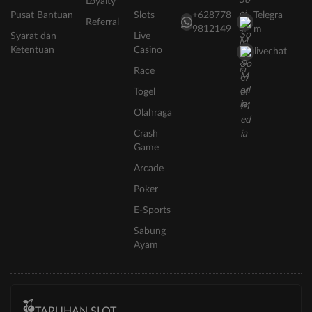
Loyalty
Pusat Bantuan
Slots
+628778
Telegra
Referral
9812149
m
Syarat dan
Live
Ketentuan
Casino
livechat
Race
Togel
Olahraga
Crash
Game
Arcade
Poker
E-Sports
Sabung
Ayam
TARUHAN SLOT