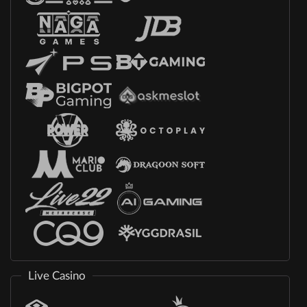
Live Casino