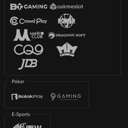
Poker
E-Sports