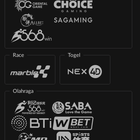
Race
Togel
Olahraga