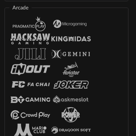
Arcade