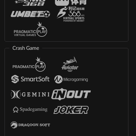
Crash Game