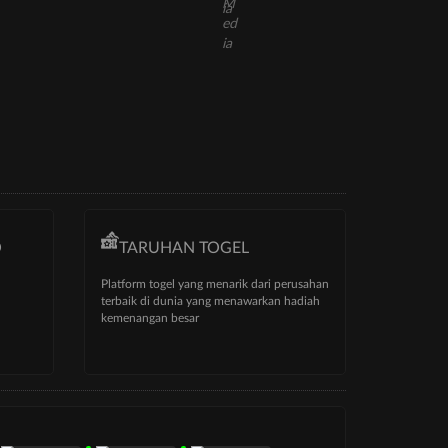
O
TARUHAN TOGEL
Platform togel yang menarik dari perusahan
terbaik di dunia yang menawarkan hadiah
kemenangan besar