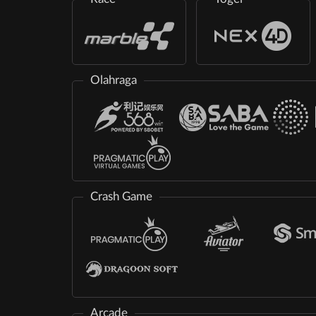
Olahraga
Crash Game
Arcade