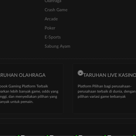
Olahraga
Crash Game
Arcade
Poker
E-Sports
Sabung Ayam
ARUHAN OLAHRAGA
TARUHAN LIVE KASIN
book Gaming Platform Terbaik
Platform Pilihan bagi perusahaan-
rkan lebih banyak game, odds yang
perusahaan terbaik di dunia, dengan
tinggi, dan menyediakan pilihan yang
pilihan variasi game terbanyak
banyak untuk pemain.