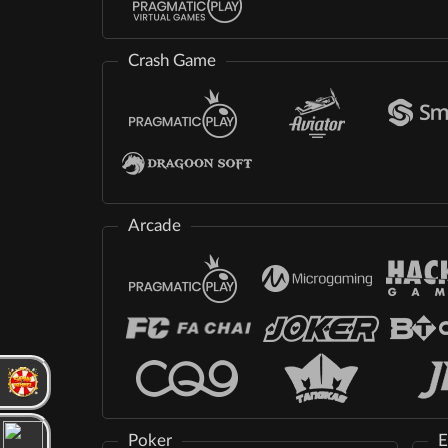
Crash Game
Arcade
Poker
E