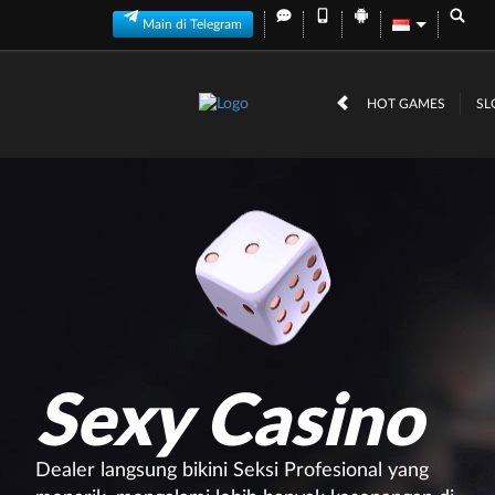
Main di Telegram
HOT GAMES
SL
Sexy Casino
Dealer langsung bikini Seksi Profesional yang