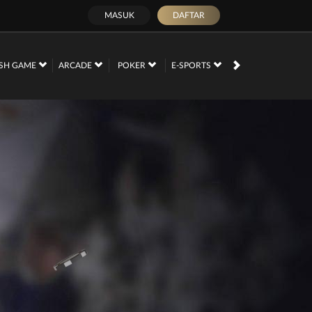
MASUK
DAFTAR
SH GAME
ARCADE
POKER
E-SPORTS
SABUNG AYAM