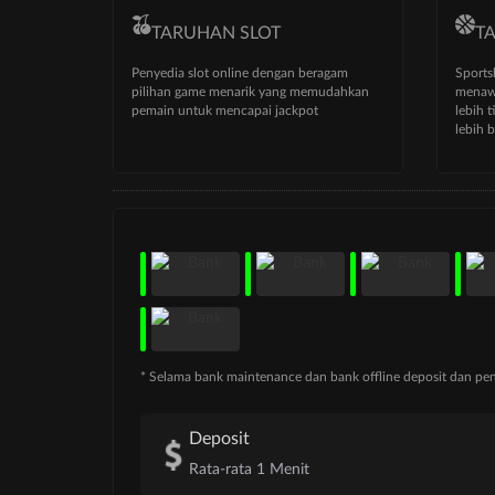
TARUHAN SLOT
T
Penyedia slot online dengan beragam
Sports
pilihan game menarik yang memudahkan
menawa
pemain untuk mencapai jackpot
lebih 
lebih 
* Selama bank maintenance dan bank offline deposit dan pen
Deposit
Rata-rata 1 Menit