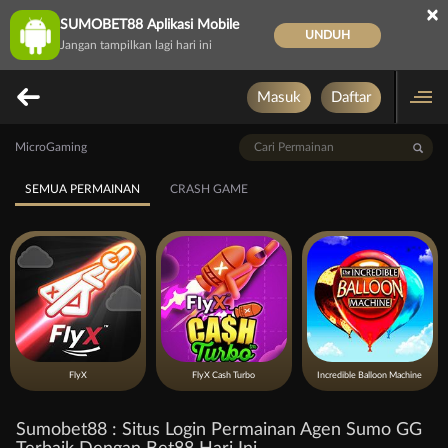
×
SUMOBET88 Aplikasi Mobile
UNDUH
Jangan tampilkan lagi hari ini
Masuk
Daftar
MicroGaming
SEMUA PERMAINAN
CRASH GAME
FlyX
FlyX Cash Turbo
Incredible Balloon Machine
Sumobet88 : Situs Login Permainan Agen Sumo GG