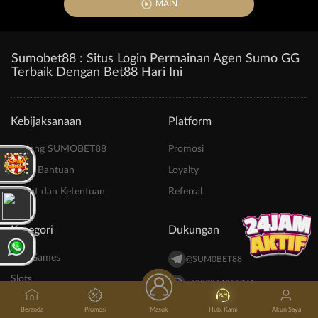
MAIN
Sumobet88 : Situs Login Permainan Agen Sumo GG
Terbaik Dengan Bet88 Hari Ini
Kebijaksanaan
Platform
Tentang SUMOBET88
Promosi
Pusat Bantuan
Loyalty
Syarat dan Ketentuan
Referral
Kategori
Dukungan
Hot Games
@SUM0BET88
Slots
+6287864355741
Live Casino
Beranda
Promosi
Masuk
Hub. Kami
Akun Saya