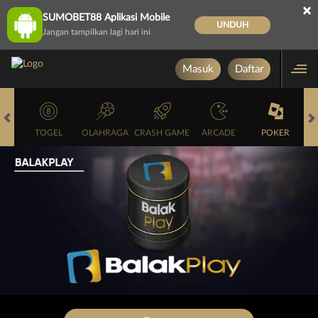
×
SUMOBET88 Aplikasi Mobile
UNDUH
Jangan tampilkan lagi hari ini
Masuk
Daftar
E
TOGEL
OLAHRAGA
CRASH GAME
ARCADE
POKER
E