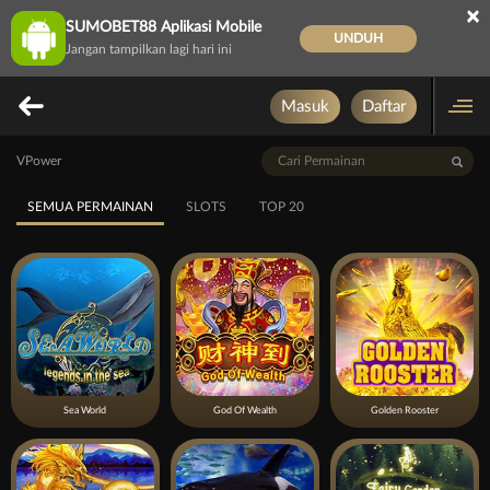
×
SUMOBET88 Aplikasi Mobile
UNDUH
Jangan tampilkan lagi hari ini
Masuk
Daftar
VPower
SEMUA PERMAINAN
SLOTS
TOP 20
Sea World
God Of Wealth
Golden Rooster