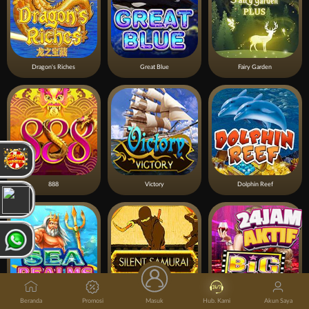
Dragon's Riches
Great Blue
Fairy Garden
888
Victory
Dolphin Reef
Beranda
Promosi
Masuk
Hub. Kami
Akun Saya
Sea Realms
Samurai
Big Shot