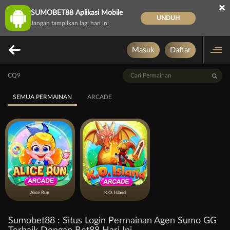
×
SUMOBET88 Aplikasi Mobile
UNDUH
Jangan tampilkan lagi hari ini
Masuk
Daftar
CQ9
SEMUA PERMAINAN
ARCADE
Alice Run
K.O. Island
Sumobet88 : Situs Login Permainan Agen Sumo GG