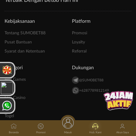
Terbaik Dengan Bet88 Hari Ini
Kebijaksanaan
Platform
Tentang SUMOBET88
Promosi
Pusat Bantuan
Loyalty
Syarat dan Ketentuan
Referral
Kategori
Dukungan
Hot Games
@SUM0BET88
Slots
+6287789812149
Live Casino
Race
Togel
Olahraga
Beranda
Promosi
Masuk
Hub. Kami
Akun Saya
Crash Game