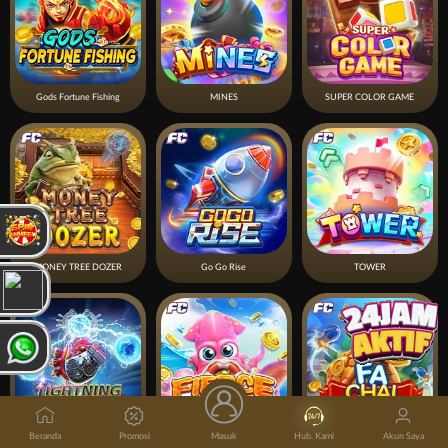
Gods Fortune Fishing
MINES
SUPER COLOR GAME
MONEY TREE DOZER
Go Go Rise
TOWER
Beranda
Promosi
Masuk
Hub. Kami
Akun Saya
LIGHTNING BOMB
FIERCE FISHING
FA CHAI FISHING