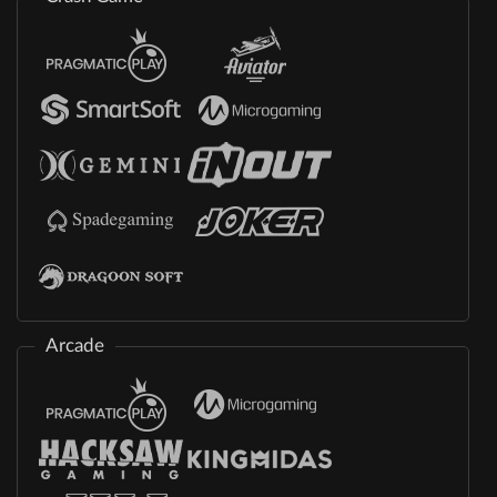
Arcade