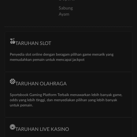
Sabung
Ayam
TARUHAN SLOT
Penyedia slot online dengan beragam pilihan game menarik yang
memudahkan pemain untuk mencapai jackpot
TARUHAN OLAHRAGA
Sportsbook Gaming Platform Terbaik menawarkan lebih banyak game,
odds yang lebih tinggi, dan menyediakan pilihan yang lebih banyak
untuk pemain.
TARUHAN LIVE KASINO