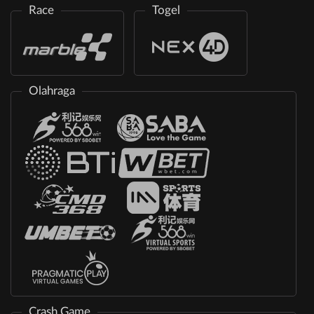
Race
Togel
Olahraga
Crash Game