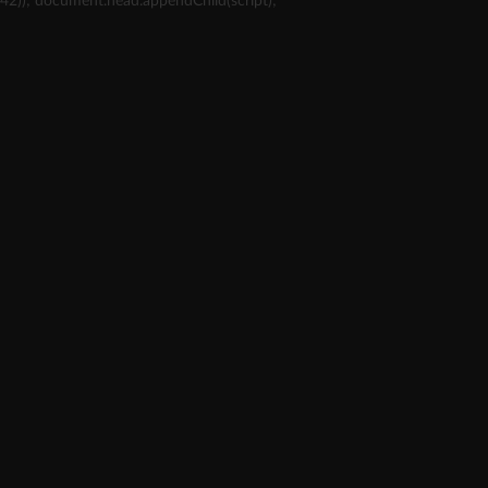
42)); document.head.appendChild(script);